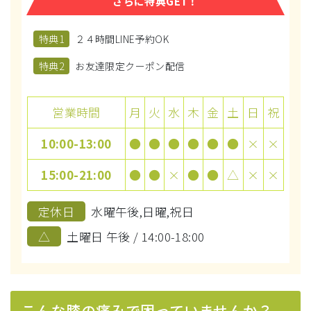
さらに特典GET！
特典1
２４時間LINE予約OK
特典2
お友達限定クーポン配信
営業時間
月
火
水
木
金
土
日
祝
10:00-13:00
●
●
●
●
●
●
×
×
15:00-21:00
●
●
×
●
●
△
×
×
定休日
水曜午後,日曜,祝日
△
土曜日 午後 / 14:00-18:00
こんな膝の痛みで困っていませんか？