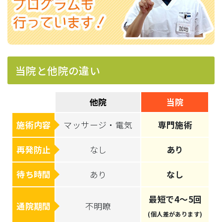
当院と他院の違い
他院
当院
施術内容
マッサージ・電気
専門施術
再発防止
なし
あり
待ち時間
あり
なし
最短で4～5回
通院期間
不明瞭
(個人差があります)